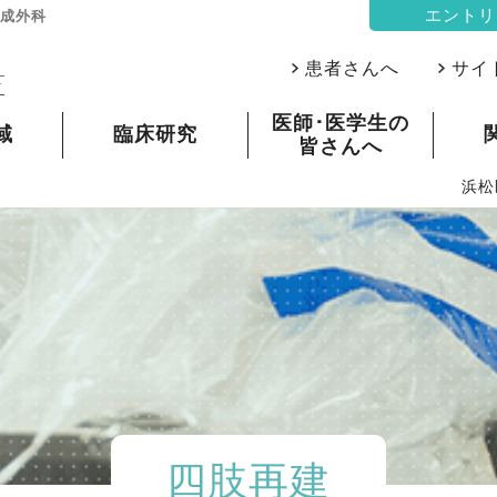
エントリ
形成外科
患者さんへ
サイ
医師･医学生の
域
臨床研究
皆さんへ
浜松
四肢再建