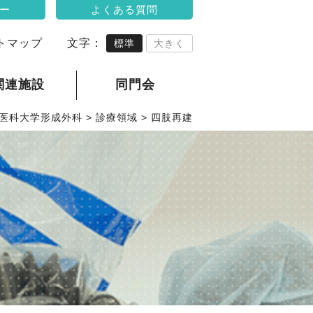
ー
よくある質問
トマップ
文字：
標準
大きく
関連施設
同門会
医科大学形成外科
>
診療領域
>
四肢再建