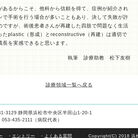
あるからこそ、他科から信頼を得て、症例が紹介され
ンで手術を行う場合が多いこともあり、決して失敗が許
のですが、術後患者さんが再建した四肢で問題なく生活
astic（形成）とreconstructive（再建）は適切で
成長を実感できると思います。
執筆 診療助教 松下友樹
診療領域一覧へ戻る
31-3129 静岡県浜松市中央区半田山1-20-1
l：053-435-2111（病院代表）
Copyright(C) 20
ー
・
エントリー
・
よくある質問