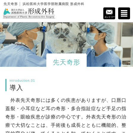
先天奇形 │ 浜松医科大学医学部附属病院 形成外科
エントリー
先天奇形
introduction.01
導入
外表先天奇形には多くの疾患がありますが、口唇口
蓋裂・小耳症など耳の奇形・多合指趾症など手足の指
奇形・眼瞼疾患が診療の中心です。外表先天奇形の治
療で大切なことは、手術後も成長とともに機能的、整