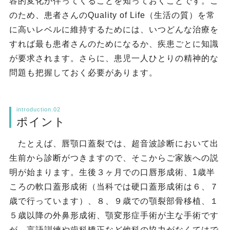
容的変化が伴ってくることを知っておくことです。こ
のため、患者さんのQuality of Life（生活の質）を常
に高いレベルに維持するためには、いつどんな治療を
すれば最も患者さんのためになるか、疾患ごとに知識
が要求されます。さらに、患児一人ひとりの精神的な
問題も把握しておく必要があります。
introduction.02
ポイント
たとえば、唇顎口蓋裂では、超音波診断において出
生前から診断がつきますので、そこからご家族への説
明が始まります。生後３ヶ月での口唇形成術、1歳半
ころの軟口蓋形成術（当科では硬口蓋形成術は６、７
歳で行っています）、８、９歳での顎裂部骨移植、１
５歳以降の外鼻形成術、顎変形症手術が主な手術です
が、言語訓練や歯科矯正など他科の協力がなくてはで